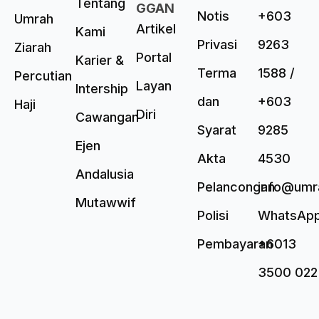
Tentang
GGAN
Notis
+603
Umrah
Artikel
Kami
Privasi
9263
Ziarah
Portal
Karier &
Terma
1588 /
Percutian
Layan
Intership
dan
+603
Haji
Diri
Cawangan
Syarat
9285
Ejen
Akta
4530
Andalusia
Pelancongan
info@umr
Mutawwif
Polisi
WhatsAp
Pembayaran
+6013
3500 022