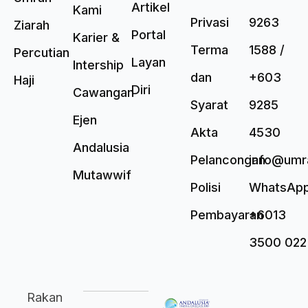
Artikel
Kami
Privasi
9263
Ziarah
Portal
Karier &
Terma
1588 /
Percutian
Layan
Intership
dan
+603
Haji
Diri
Cawangan
Syarat
9285
Ejen
Akta
4530
Andalusia
Pelancongan
info@umr
Mutawwif
Polisi
WhatsAp
Pembayaran
+6013
3500 022
Rakan