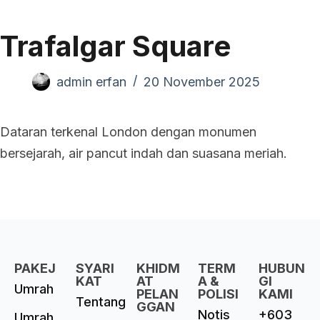
Trafalgar Square
admin erfan
20 November 2025
Dataran terkenal London dengan monumen
bersejarah, air pancut indah dan suasana meriah.
PAKEJ
SYARI
KHIDM
TERM
HUBUN
KAT
AT
A &
GI
Umrah
PELAN
POLISI
KAMI
Tentang
GGAN
Notis
+603
Umrah