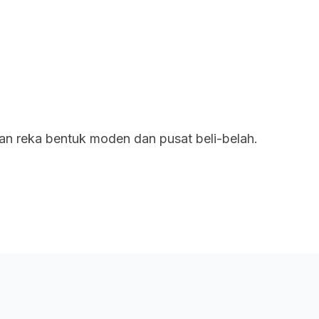
uan
Rangkaian Kami
Tentang Kami
an reka bentuk moden dan pusat beli-belah.