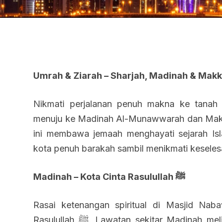
Umrah & Ziarah – Sharjah, Madinah & Mak
Nikmati perjalanan penuh makna ke tanah 
menuju ke Madinah Al-Munawwarah dan Mak
ini membawa jemaah menghayati sejarah Isla
kota penuh barakah sambil menikmati keseles
Madinah – Kota Cinta Rasulullah ﷺ
Rasai ketenangan spiritual di Masjid Na
Rasulullah ﷺ. Lawatan sekitar Madinah meliputi Saqifah Bani Saedah,