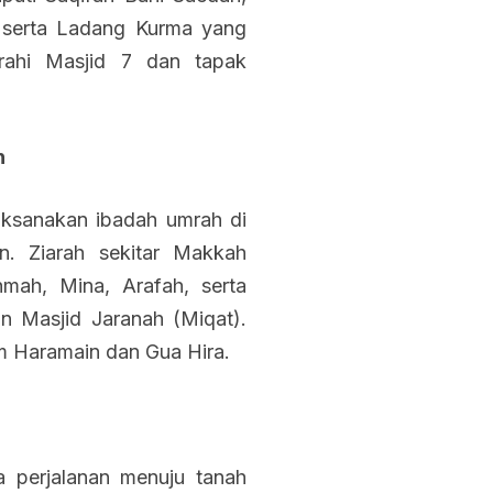
, serta Ladang Kurma yang
arahi Masjid 7 dan tapak
h
aksanakan ibadah umrah di
. Ziarah sekitar Makkah
hmah, Mina, Arafah, serta
an Masjid Jaranah (Miqat).
m Haramain dan Gua Hira.
a perjalanan menuju tanah