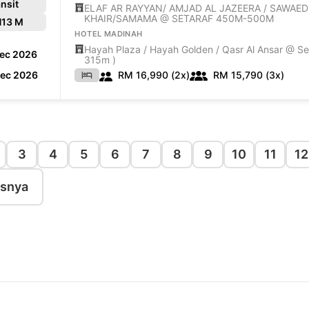
nsit
ELAF AR RAYYAN/ AMJAD AL JAZEERA / SAWAED
KHAIR/SAMAMA @ SETARAF 450M-500M
H
13 M
HOTEL MADINAH
Hayah Plaza / Hayah Golden / Qasr Al Ansar @ Se
Dec 2026
315m )
Dec 2026
RM 16,990 (2x)
RM 15,790 (3x)
3
4
5
6
7
8
9
10
11
12
usnya