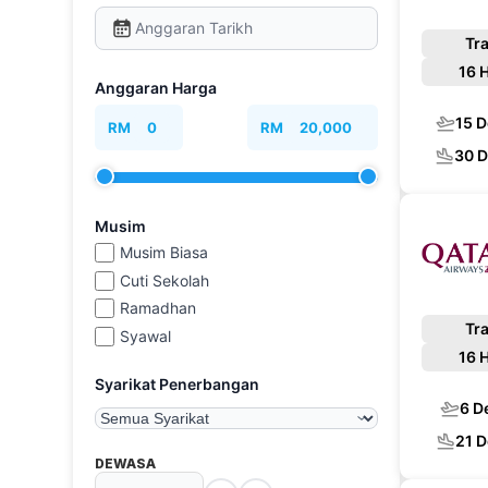
Anggaran Tarikh
Tra
16 
Anggaran Harga
15 
RM
0
RM
20,000
30 
Musim
Musim Biasa
Cuti Sekolah
Ramadhan
Tra
Syawal
16 
Syarikat Penerbangan
6 D
21 
DEWASA