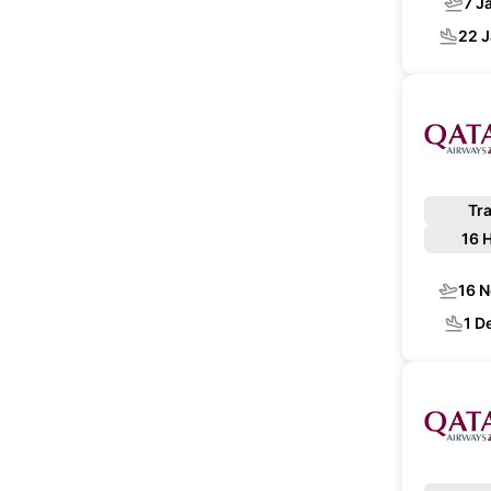
7 J
22 
Tra
16 
16 
1 D