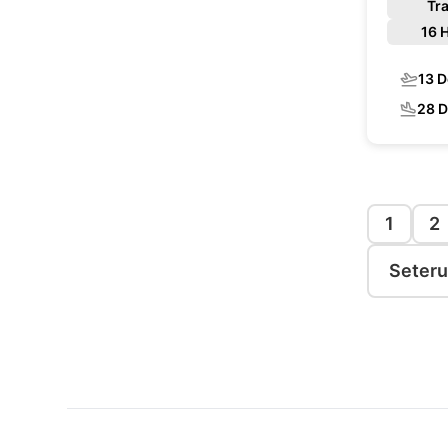
Tra
16 
13 
28 
1
2
Seter