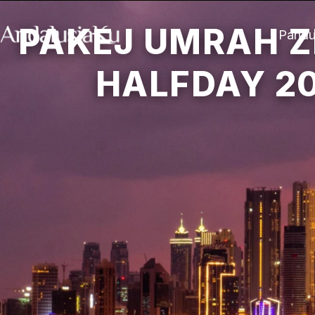
PAKEJ UMRAH Z
Pand
HALFDAY 2