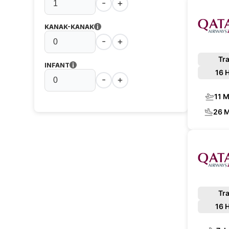
-
+
KANAK-KANAK
-
+
Tra
INFANT
16 
-
+
11 
26 
Tra
16 