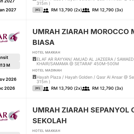
an 2027
315m )
Jan 2027
RM 13,790 (2x)
RM 12,790 (3x)
UMRAH ZIARAH MOROCCO 
BIASA
HOTEL MAKKAH
nsit
ELAF AR RAYYAN/ AMJAD AL JAZEERA / SAWAED
KHAIR/SAMAMA @ SETARAF 450M-500M
H
13 M
HOTEL MADINAH
Hayah Plaza / Hayah Golden / Qasr Al Ansar @ Se
Nov 2026
315m )
ec 2026
RM 13,790 (2x)
RM 12,790 (3x)
UMRAH ZIARAH SEPANYOL 
SEKOLAH
HOTEL MAKKAH