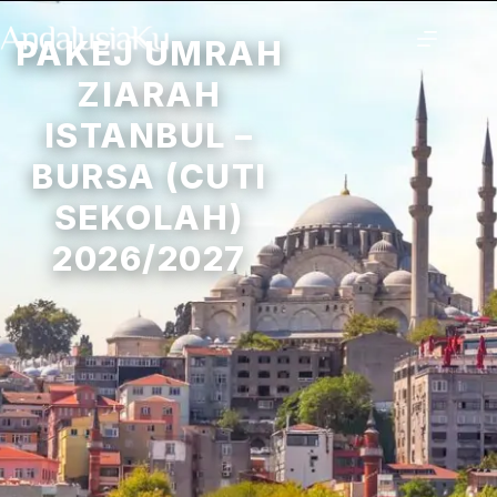
PAKEJ UMRAH
ZIARAH
ISTANBUL –
BURSA (CUTI
SEKOLAH)
2026/2027