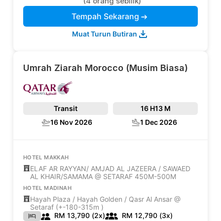
(4 orang sebilik)
Tempah Sekarang
Muat Turun Butiran
Umrah Ziarah Morocco (Musim Biasa)
Transit
16 H
13 M
16 Nov 2026
1 Dec 2026
HOTEL MAKKAH
ELAF AR RAYYAN/ AMJAD AL JAZEERA / SAWAED
AL KHAIR/SAMAMA @ SETARAF 450M-500M
HOTEL MADINAH
Hayah Plaza / Hayah Golden / Qasr Al Ansar @
Setaraf (+-180-315m )
RM 13,790 (2x)
RM 12,790 (3x)