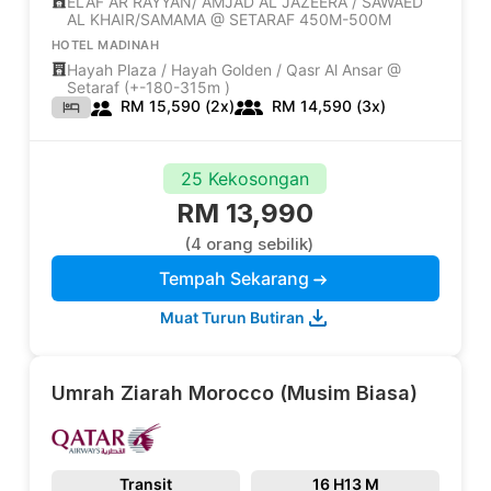
ELAF AR RAYYAN/ AMJAD AL JAZEERA / SAWAED
AL KHAIR/SAMAMA @ SETARAF 450M-500M
HOTEL MADINAH
Hayah Plaza / Hayah Golden / Qasr Al Ansar @
Setaraf (+-180-315m )
RM 15,590 (2x)
RM 14,590 (3x)
25 Kekosongan
RM 13,990
(4 orang sebilik)
Tempah Sekarang
Muat Turun Butiran
Umrah Ziarah Morocco (Musim Biasa)
Transit
16 H
13 M