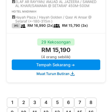
ELAF AR RAYYAN/ AMJAD AL JAZEERA / SAWAED
AL KHAIR/SAMAMA @ SETARAF 450M-500M
HOTEL MADINAH
Hayah Plaza / Hayah Golden / Qasr Al Ansar @
Setaraf (+-180-315m )
RM 16,990 (2x)
RM 15,790 (3x)
29 Kekosongan
RM 15,190
(4 orang sebilik)
Tempah Sekarang
Muat Turun Butiran
1
2
3
4
5
6
7
8