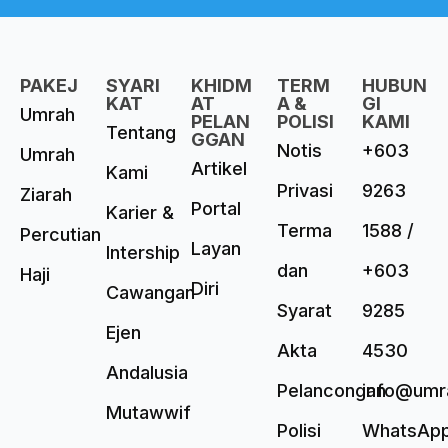
PAKEJ
SYARI
KHIDM
TERM
HUBUN
KAT
AT
A &
GI
Umrah
PELAN
POLISI
KAMI
Tentang
GGAN
Notis
+603
Umrah
Artikel
Kami
Privasi
9263
Ziarah
Portal
Karier &
Terma
1588 /
Percutian
Layan
Intership
dan
+603
Haji
Diri
Cawangan
Syarat
9285
Ejen
Akta
4530
Andalusia
Pelancongan
info@umr
Mutawwif
Polisi
WhatsAp