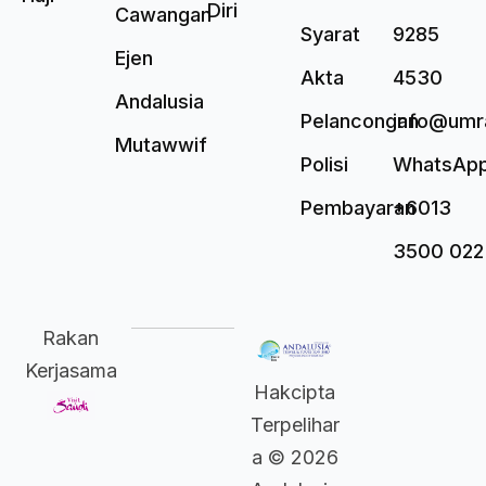
Diri
Cawangan
Syarat
9285
Ejen
Akta
4530
Andalusia
Pelancongan
info@umr
Mutawwif
Polisi
WhatsAp
Pembayaran
+6013
3500 022
Rakan
Kerjasama
Hakcipta
Terpelihar
a © 2026