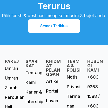
Terurus
Pilih tarikh & destinasi mengikut musim & bajet anda.
Semak Tarikh
PAKEJ
SYARI
KHIDM
TERM
HUBUN
KAT
AT
A &
GI
Umrah
PELAN
POLISI
KAMI
Tentang
GGAN
Notis
+603
Umrah
Artikel
Kami
Privasi
9263
Ziarah
Portal
Karier &
Terma
1588 /
Percutian
Layan
Intership
dan
+603
Haji