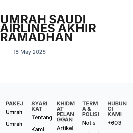
UMRAH SAUDI
AIRLINES AKHIR
RAMADHAN
18 May 2026
PAKEJ
SYARI
KHIDM
TERM
HUBUN
KAT
AT
A &
GI
Umrah
PELAN
POLISI
KAMI
Tentang
GGAN
Notis
+603
Umrah
Artikel
Kami