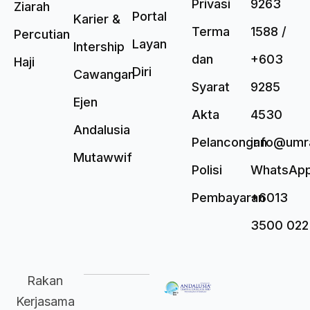
Privasi
9263
Ziarah
Portal
Karier &
Terma
1588 /
Percutian
Layan
Intership
dan
+603
Haji
Diri
Cawangan
Syarat
9285
Ejen
Akta
4530
Andalusia
Pelancongan
info@umr
Mutawwif
Polisi
WhatsAp
Pembayaran
+6013
3500 022
Rakan
Kerjasama