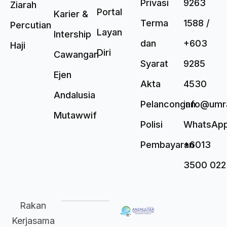
Privasi
9263
Ziarah
Portal
Karier &
Terma
1588 /
Percutian
Layan
Intership
dan
+603
Haji
Diri
Cawangan
Syarat
9285
Ejen
Akta
4530
Andalusia
Pelancongan
info@umr
Mutawwif
Polisi
WhatsAp
Pembayaran
+6013
3500 022
Rakan
Kerjasama