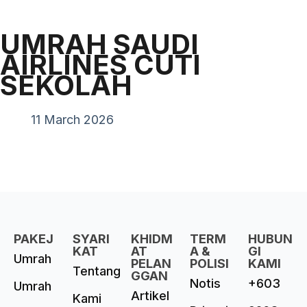
UMRAH SAUDI
AIRLINES CUTI
SEKOLAH
11 March 2026
PAKEJ
SYARI
KHIDM
TERM
HUBUN
KAT
AT
A &
GI
Umrah
PELAN
POLISI
KAMI
Tentang
GGAN
Notis
+603
Umrah
Artikel
Kami