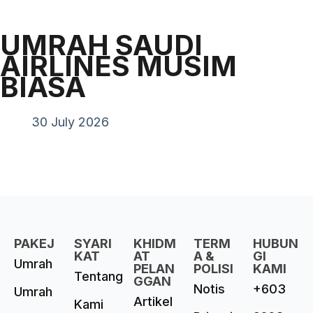
UMRAH SAUDI
AIRLINES MUSIM
BIASA
30 July 2026
PAKEJ
SYARI
KHIDM
TERM
HUBUN
KAT
AT
A &
GI
Umrah
PELAN
POLISI
KAMI
Tentang
GGAN
Notis
+603
Umrah
Artikel
Kami