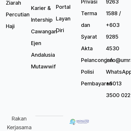
Privasi
9263
Ziarah
Portal
Karier &
Terma
1588 /
Percutian
Layan
Intership
dan
+603
Haji
Diri
Cawangan
Syarat
9285
Ejen
Akta
4530
Andalusia
Pelancongan
info@umr
Mutawwif
Polisi
WhatsAp
Pembayaran
+6013
3500 022
Rakan
Kerjasama