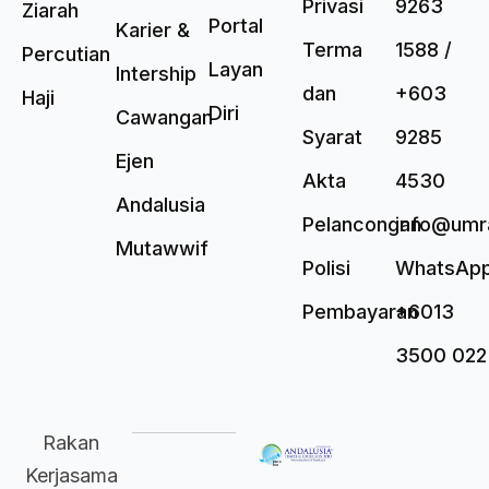
Privasi
9263
Ziarah
Portal
Karier &
Terma
1588 /
Percutian
Layan
Intership
dan
+603
Haji
Diri
Cawangan
Syarat
9285
Ejen
Akta
4530
Andalusia
Pelancongan
info@umr
Mutawwif
Polisi
WhatsAp
Pembayaran
+6013
3500 022
Rakan
Kerjasama