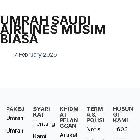
UMRAH SAUDI
AIRLINES MUSIM
BIASA
7 February 2026
PAKEJ
SYARI
KHIDM
TERM
HUBUN
KAT
AT
A &
GI
Umrah
PELAN
POLISI
KAMI
Tentang
GGAN
Notis
+603
Umrah
Artikel
Kami