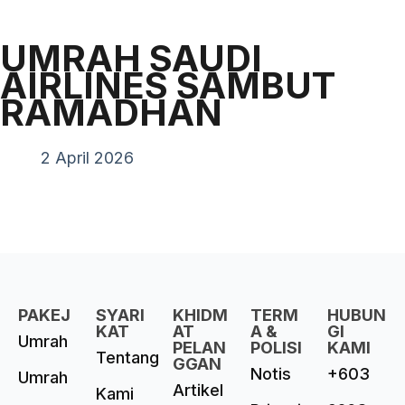
UMRAH SAUDI
AIRLINES SAMBUT
RAMADHAN
2 April 2026
PAKEJ
SYARI
KHIDM
TERM
HUBUN
KAT
AT
A &
GI
Umrah
PELAN
POLISI
KAMI
Tentang
GGAN
Notis
+603
Umrah
Artikel
Kami