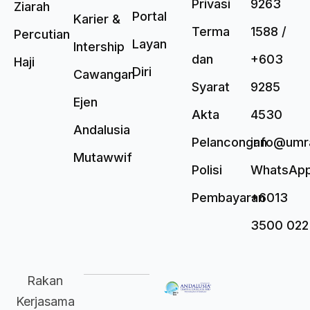
Privasi
9263
Ziarah
Portal
Karier &
Terma
1588 /
Percutian
Layan
Intership
dan
+603
Haji
Diri
Cawangan
Syarat
9285
Ejen
Akta
4530
Andalusia
Pelancongan
info@umr
Mutawwif
Polisi
WhatsAp
Pembayaran
+6013
3500 022
Rakan
Kerjasama