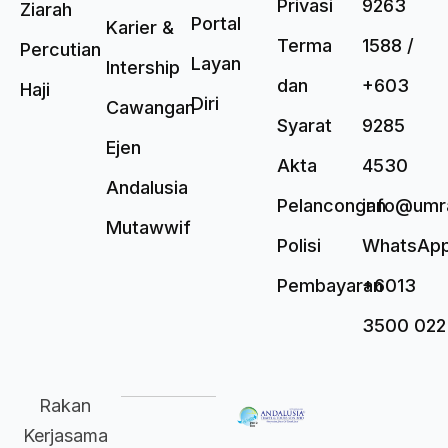
Privasi
9263
Ziarah
Portal
Karier &
Terma
1588 /
Percutian
Layan
Intership
dan
+603
Haji
Diri
Cawangan
Syarat
9285
Ejen
Akta
4530
Andalusia
Pelancongan
info@umr
Mutawwif
Polisi
WhatsAp
Pembayaran
+6013
3500 022
Rakan
Kerjasama