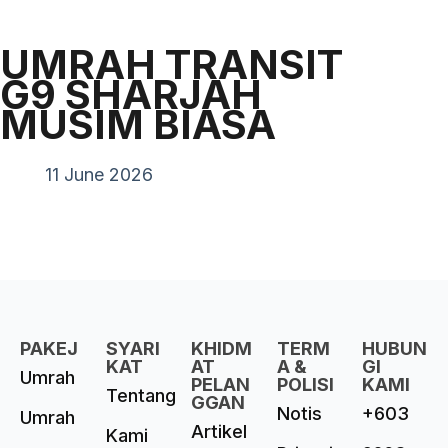
UMRAH TRANSIT
G9 SHARJAH
MUSIM BIASA
11 June 2026
PAKEJ
SYARI
KHIDM
TERM
HUBUN
KAT
AT
A &
GI
Umrah
PELAN
POLISI
KAMI
Tentang
GGAN
Notis
+603
Umrah
Artikel
Kami