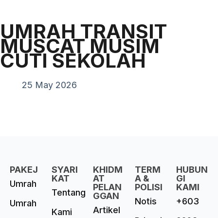
UMRAH TRANSIT
MUSCAT MUSIM
CUTI SEKOLAH
25 May 2026
PAKEJ
SYARI
KHIDM
TERM
HUBUN
KAT
AT
A &
GI
Umrah
PELAN
POLISI
KAMI
Tentang
GGAN
Notis
+603
Umrah
Artikel
Kami