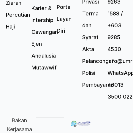
Privasi
9263
Ziarah
Portal
Karier &
Terma
1588 /
Percutian
Layan
Intership
dan
+603
Haji
Diri
Cawangan
Syarat
9285
Ejen
Akta
4530
Andalusia
Pelancongan
info@umr
Mutawwif
Polisi
WhatsAp
Pembayaran
+6013
3500 022
Rakan
Kerjasama