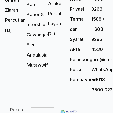
Artikel
Kami
Privasi
9263
Ziarah
Portal
Karier &
Terma
1588 /
Percutian
Layan
Intership
dan
+603
Haji
Diri
Cawangan
Syarat
9285
Ejen
Akta
4530
Andalusia
Pelancongan
info@umr
Mutawwif
Polisi
WhatsAp
Pembayaran
+6013
3500 022
Rakan