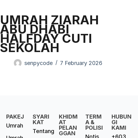
UMRAH ZIARAH
ABU DHABI
HALFDAY CUTI
SEKOLAH
senpycode
7 February 2026
PAKEJ
SYARI
KHIDM
TERM
HUBUN
KAT
AT
A &
GI
Umrah
PELAN
POLISI
KAMI
Tentang
GGAN
Notis
+603
Umrah