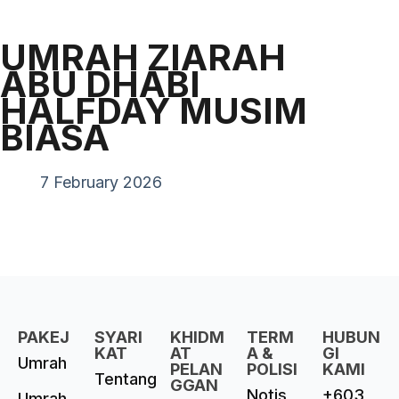
UMRAH ZIARAH
ABU DHABI
HALFDAY MUSIM
BIASA
7 February 2026
PAKEJ
SYARI
KHIDM
TERM
HUBUN
KAT
AT
A &
GI
Umrah
PELAN
POLISI
KAMI
Tentang
GGAN
Notis
+603
Umrah