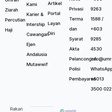
Artikel
Kami
Privasi
9263
Ziarah
Portal
Karier &
Terma
1588 /
Percutian
Layan
Intership
dan
+603
Haji
Diri
Cawangan
Syarat
9285
Ejen
Akta
4530
Andalusia
Pelancongan
info@umr
Mutawwif
Polisi
WhatsAp
Pembayaran
+6013
3500 022
Rakan