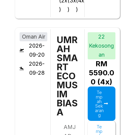
(2x
(3x
(4x
)
)
)
Oman Air
22
UMR
2026-
Kekosong
AH
09-20
an
SMA
RM
2026-
RT
5590.0
09-28
ECO
0 (4x)
MUS
IM
Te
mp
BIAS
ah
Sek
A
aran
g
AMJ
Te
mp