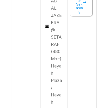
AD
ah
Sek
AL
aran
g
JAZE
ERA
@
SETA
RAF
(480
M+-)
Haya
h
Plaza
/
Haya
h