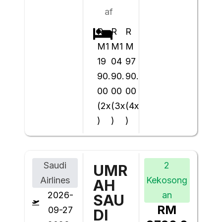
af
R
R
R
M1
M1
M
19
04
97
90.
90.
90.
00
00
00
(2x
(3x
(4x
)
)
)
Saudi
2
UMR
Airlines
Kekosong
AH
2026-
an
SAU
RM
09-27
DI