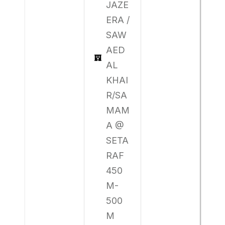
JAZE
ERA /
SAW
AED
AL
KHAI
R/SA
MAM
A @
SETA
RAF
450
M-
500
M