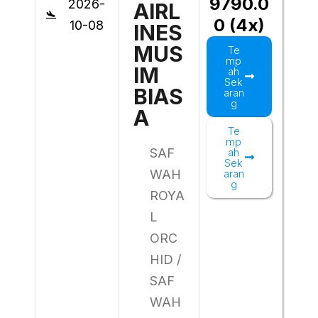
9790.0
2026-
AIRL
0 (4x)
10-08
INES
MUS
Te
mp
IM
ah
Sek
BIAS
aran
g
A
Te
mp
SAF
ah
Sek
WAH
aran
g
ROYA
L
ORC
HID /
SAF
WAH