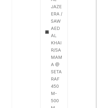
JAZE
ERA /
SAW
AED
AL
KHAI
R/SA
MAM
A @
SETA
RAF
450
M-
500
M