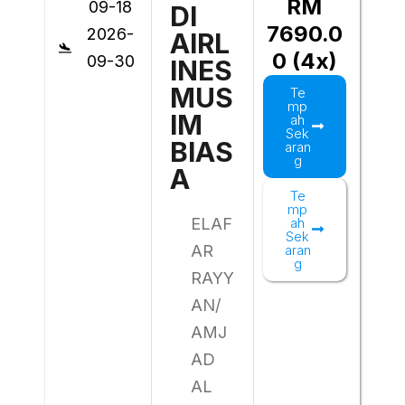
RM
09-18
DI
7690.0
2026-
AIRL
0 (4x)
09-30
INES
MUS
Te
mp
IM
ah
Sek
BIAS
aran
g
A
Te
mp
ELAF
ah
Sek
AR
aran
g
RAYY
AN/
AMJ
AD
AL