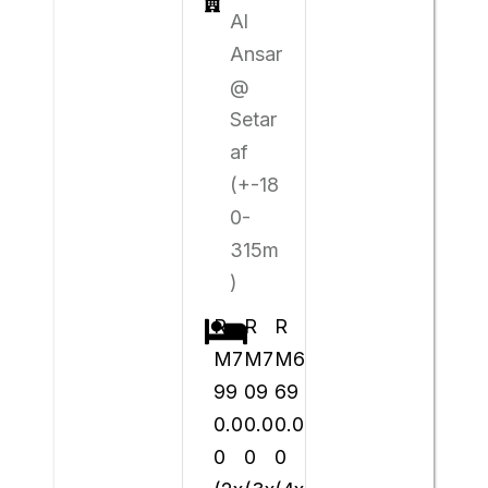
Al
Ansar
@
Setar
af
(+-18
0-
315m
)
R
R
R
M7
M7
M6
99
09
69
0.0
0.0
0.0
0
0
0