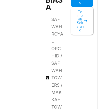
g
A
Te
mp
SAF
ah
Sek
WAH
aran
g
ROYA
L
ORC
HID /
SAF
WAH
TOW
ERS /
MAK
KAH
TOW