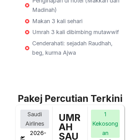
Penginapan di hotel (Makkah dan
Madinah)
Makan 3 kali sehari
Umrah 3 kali dibimbing mutawwif
Cenderahati: sejadah Raudhah,
beg, kurma Ajwa
Pakej Percutian Terkini
Saudi
1
UMR
Airlines
Kekosong
AH
2026-
an
SAU