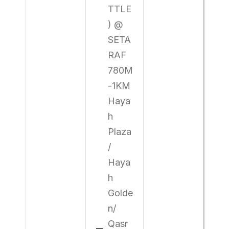
TTLE
) @
SETA
RAF
780M
-1KM
Haya
h
Plaza
/
Haya
h
Golde
n/
Qasr