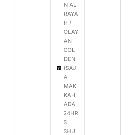
N AL
RAYA
H /
OLAY
AN
GOL
DEN
(SAJ
A
MAK
KAH
ADA
24HR
S
SHU