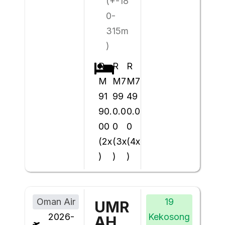
(+-18
0-
315m
)
R
R
R
M
M7
M7
91
99
49
90.
0.0
0.0
00
0
0
(2x
(3x
(4x
)
)
)
Oman Air
19
UMR
2026-
Kekosong
AH