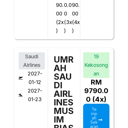
90.
0.0
90.
00
0
00
(2x
(3x
(4x
)
)
)
Saudi
19
UMR
Airlines
Kekosong
AH
2027-
an
SAU
RM
01-12
DI
9790.0
2027-
AIRL
0 (4x)
01-23
INES
MUS
Te
mp
IM
ah
Sek
BIAS
aran