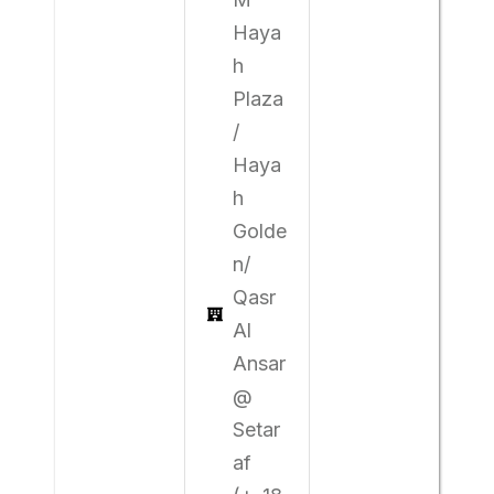
Haya
h
Plaza
/
Haya
h
Golde
n/
Qasr
Al
Ansar
@
Setar
af