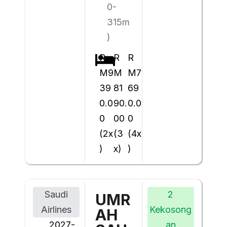
0-
315m
)
R
R
R
M9
M
M7
39
81
69
0.0
90.
0.0
0
00
0
(2x
(3
(4x
)
x)
)
Saudi
2
UMR
Airlines
Kekosong
AH
2027-
an