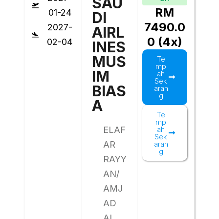
SAU
RM
01-24
DI
7490.0
2027-
AIRL
0 (4x)
02-04
INES
MUS
Te
mp
IM
ah
Sek
BIAS
aran
g
A
Te
mp
ELAF
ah
Sek
AR
aran
g
RAYY
AN/
AMJ
AD
AL