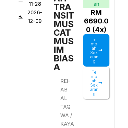
11-28
an
TRA
RM
2026-
NSIT
6690.0
12-09
MUS
0 (4x)
CAT
MUS
Te
mp
IM
ah
Sek
BIAS
aran
g
A
Te
mp
REH
ah
Sek
AB
aran
g
AL
TAQ
WA /
KAYA