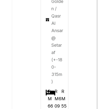
Golde
n /
Qasr
Al
Ansar
@
Setar
af
(+-18
0-
315m
)
R
R
R
M
M6
M
66
09
55