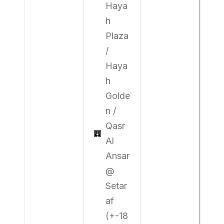
Haya
h
Plaza
/
Haya
h
Golde
n /
Qasr
Al
Ansar
@
Setar
af
(+-18